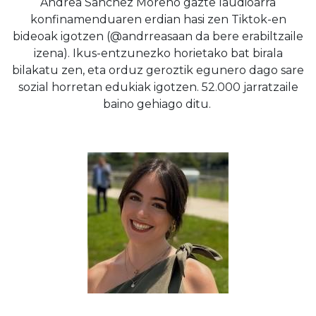
Andrea Sanchez Moreno gazte laudioarra
konfinamenduaren erdian hasi zen Tiktok-en
bideoak igotzen (@andrreasaan da bere erabiltzaile
izena). Ikus-entzunezko horietako bat birala
bilakatu zen, eta orduz geroztik egunero dago sare
sozial horretan edukiak igotzen. 52.000 jarratzaile
baino gehiago ditu.