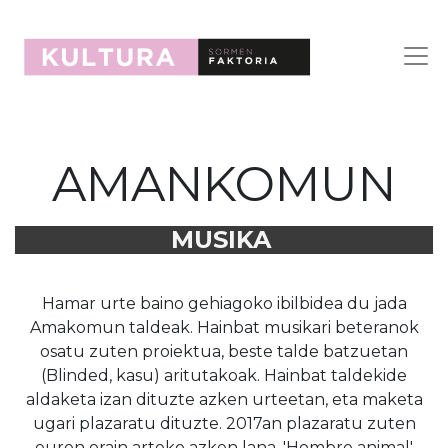
AMANKOMUN
MUSIKA
Hamar urte baino gehiagoko ibilbidea du jada
Amakomun taldeak. Hainbat musikari beteranok
osatu zuten proiektua, beste talde batzuetan
(Blinded, kasu) aritutakoak. Hainbat taldekide
aldaketa izan dituzte azken urteetan, eta maketa
ugari plazaratu dituzte. 2017an plazaratu zuten
euren orain arteko azken lana, 'Hombre animal'