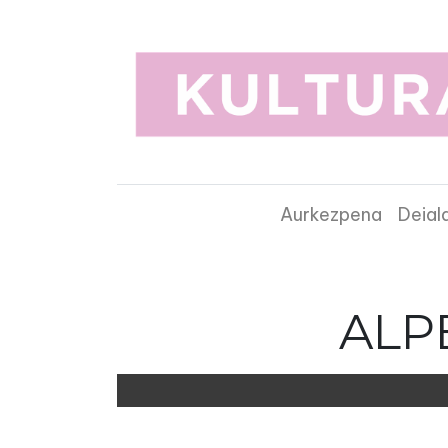
Aurkezpena
Deial
ALP