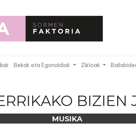
diak
Bekak eta Egonaldiak
Zikloak
Baliabide
ERRIKAKO BIZIEN 
MUSIKA