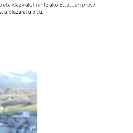
 eta idazkiak, Frantziako Estatuan preso
stu plazaratu ditu.