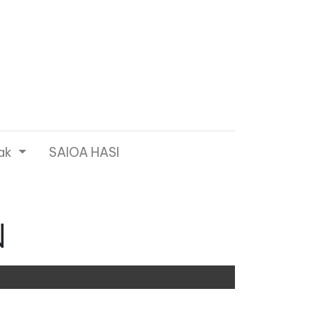
ak
SAIOA HASI
N