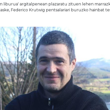
n liburua' argitalpenean plazaratu zituen lehen marrazki
ske, Federico Krutwig pentsalariari buruzko hainbat te