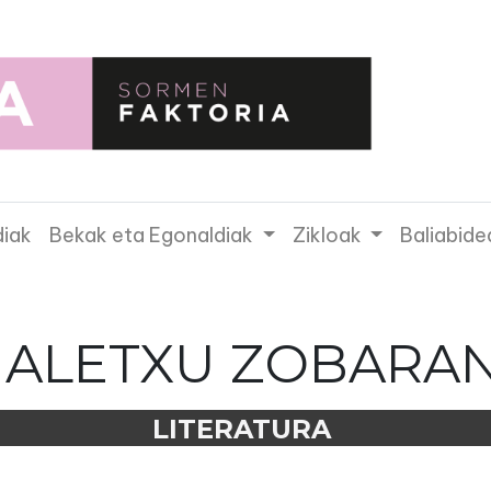
diak
Bekak eta Egonaldiak
Zikloak
Baliabide
ALETXU ZOBARA
LITERATURA