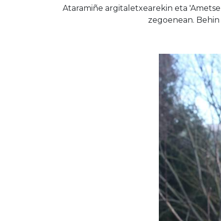
Ataramiñe argitaletxearekin eta 'Ametse
zegoenean. Behin a