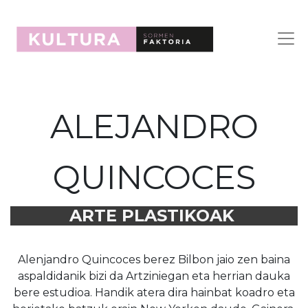
ALEJANDRO
QUINCOCES
ARTE PLASTIKOAK
Alenjandro Quincoces berez Bilbon jaio zen baina
aspaldidanik bizi da Artziniegan eta herrian dauka
bere estudioa. Handik atera dira hainbat koadro eta