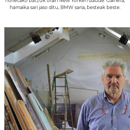
horietako batzuk orain New Yorken daude. Gainera,
hamaika sari jaso ditu, BMW saria, besteak beste.