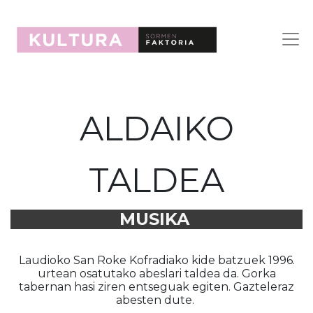
ALDAIKO
TALDEA
MUSIKA
Laudioko San Roke Kofradiako kide batzuek 1996.
urtean osatutako abeslari taldea da. Gorka
tabernan hasi ziren entseguak egiten. Gazteleraz
abesten dute.