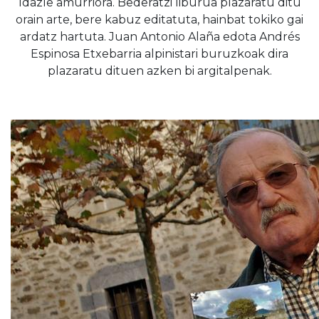
Idazle amurriora. Bederatzi liburua plazaratu ditu
orain arte, bere kabuz editatuta, hainbat tokiko gai
ardatz hartuta. Juan Antonio Alaña edota Andrés
Espinosa Etxebarria alpinistari buruzkoak dira
plazaratu dituen azken bi argitalpenak.