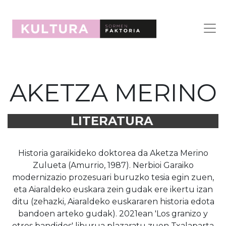
AKETZA MERINO
LITERATURA
Historia garaikideko doktorea da Aketza Merino
Zulueta (Amurrio, 1987). Nerbioi Garaiko
modernizazio prozesuari buruzko tesia egin zuen,
eta Aiaraldeko euskara zein gudak ere ikertu izan
ditu (zehazki, Aiaraldeko euskararen historia edota
bandoen arteko gudak). 2021ean 'Los granizo y
otros bandidos' liburua plazaratu zuen Txalaparta