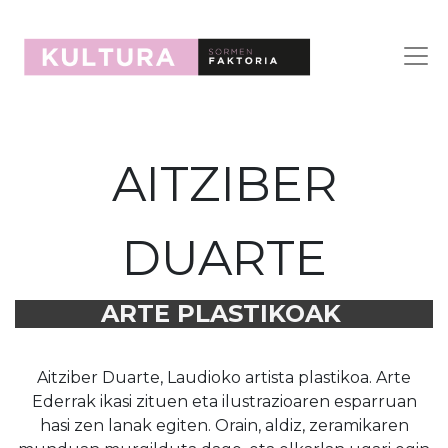
AITZIBER
DUARTE
ARTE PLASTIKOAK
Aitziber Duarte, Laudioko artista plastikoa. Arte
Ederrak ikasi zituen eta ilustrazioaren esparruan
hasi zen lanak egiten. Orain, aldiz, zeramikaren