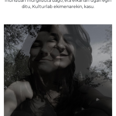
munduan murgilduta dago, eta elkarlan ugari egin
ditu, Kulturlab ekimenarekin, kasu.