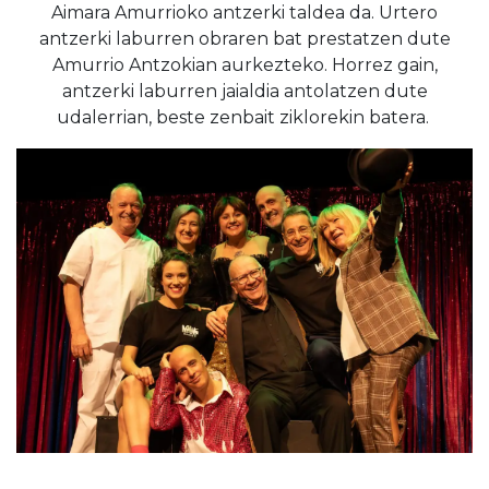
Aimara Amurrioko antzerki taldea da. Urtero
antzerki laburren obraren bat prestatzen dute
Amurrio Antzokian aurkezteko. Horrez gain,
antzerki laburren jaialdia antolatzen dute
udalerrian, beste zenbait ziklorekin batera.