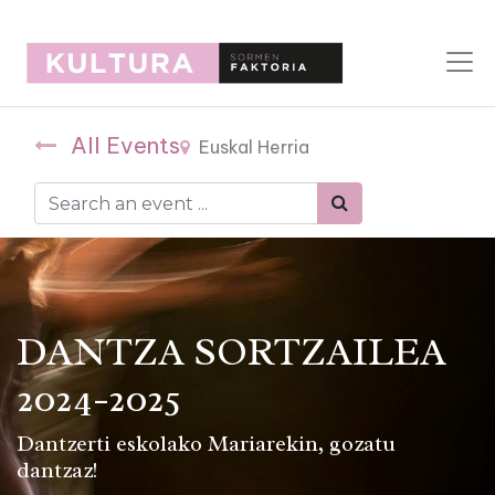
All Events
Euskal Herria
DANTZA SORTZAILEA
2024-2025
Dantzerti eskolako Mariarekin, gozatu
dantzaz!