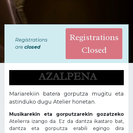
Registrations
Registrations
are
closed
Closed
AZALPENA
Mariarekiin batera gorputza mugitu eta
astinduko dugu Atelier honetan.
Musikarekin eta gorputzarekin gozatzeko
Atelierra izango da. Ez da dantza ikastaro bat,
dantza eta gorputza erabili egingo dira