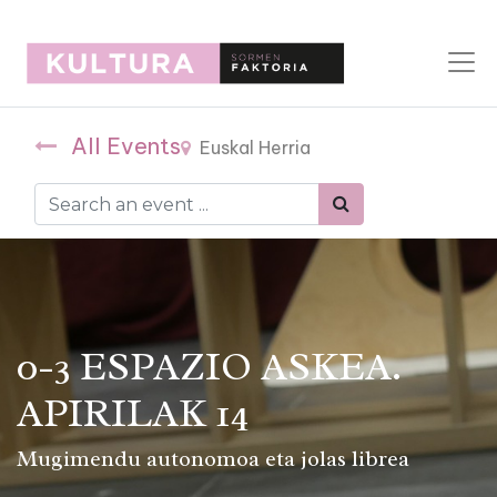
All Events
Euskal Herria
0-3 ESPAZIO ASKEA.
APIRILAK 14
Mugimendu autonomoa eta jolas librea